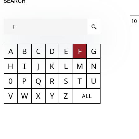
SEARCH
A
B
C
D
E
F
G
H
I
J
K
L
M
N
0
P
Q
R
S
T
U
V
W
X
Y
Z
ALL