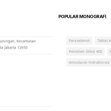
POPULAR MONOGRAFI
Parasetamol
Tablet A
, Kuningan, Kecamatan
ta Jakarta 12950
Polietilen Glikol 400
Amiodaron Hidroklorida