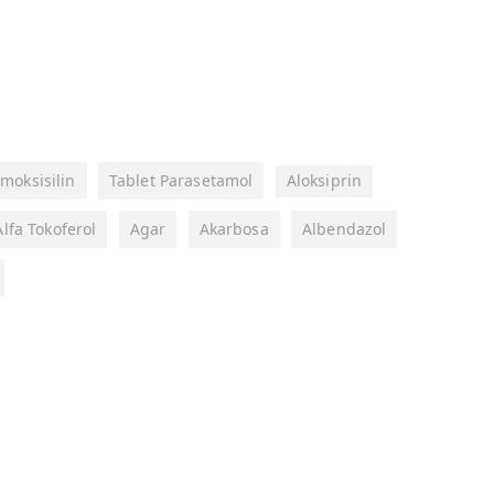
moksisilin
Tablet Parasetamol
Aloksiprin
Alfa Tokoferol
Agar
Akarbosa
Albendazol