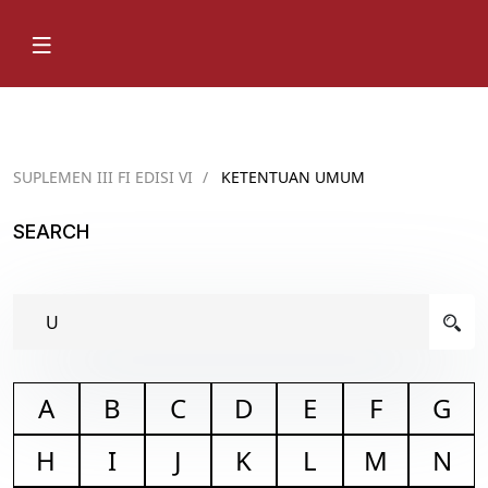
SUPLEMEN III FI EDISI VI
/
KETENTUAN UMUM
SEARCH
A
B
C
D
E
F
G
H
I
J
K
L
M
N