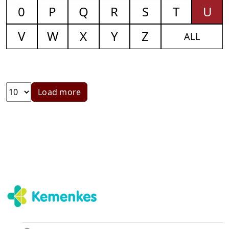
0
P
Q
R
S
T
U
V
W
X
Y
Z
ALL
Load more