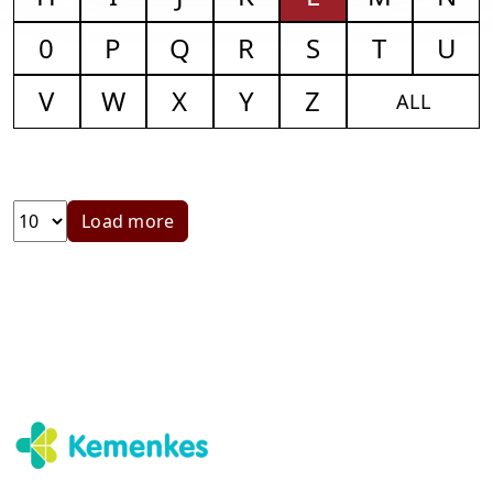
0
P
Q
R
S
T
U
V
W
X
Y
Z
ALL
Load more