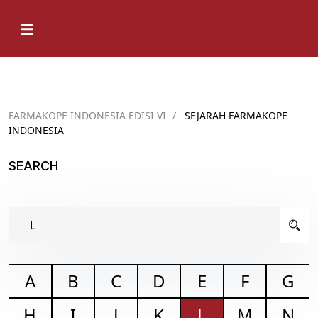
FARMAKOPE INDONESIA EDISI VI
/
SEJARAH FARMAKOPE
INDONESIA
SEARCH
A
B
C
D
E
F
G
H
I
J
K
L
M
N