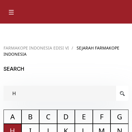
FARMAKOPE INDONESIA EDISI VI
/
SEJARAH FARMAKOPE
INDONESIA
SEARCH
A
B
C
D
E
F
G
H
I
J
K
L
M
N