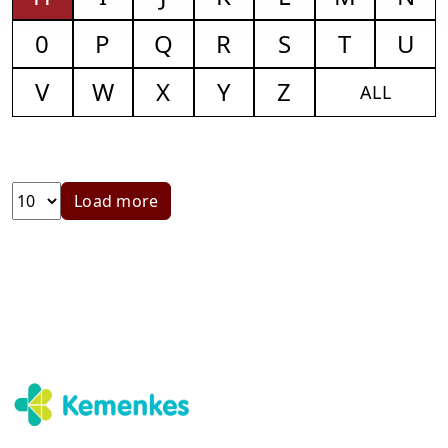
0
P
Q
R
S
T
U
V
W
X
Y
Z
ALL
Load more