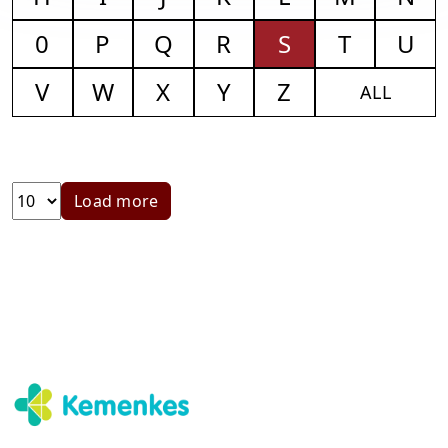
0
P
Q
R
S
T
U
V
W
X
Y
Z
ALL
Load more