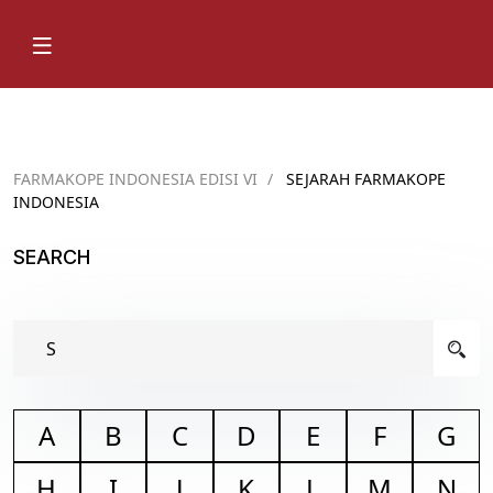
FARMAKOPE INDONESIA EDISI VI
/
SEJARAH FARMAKOPE
INDONESIA
SEARCH
A
B
C
D
E
F
G
H
I
J
K
L
M
N