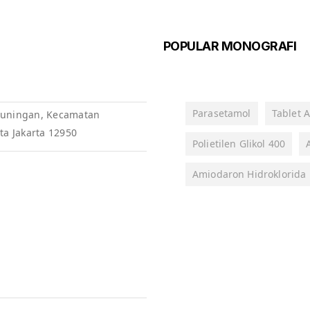
POPULAR MONOGRAFI
Parasetamol
Tablet A
, Kuningan, Kecamatan
ta Jakarta 12950
Polietilen Glikol 400
Amiodaron Hidroklorida