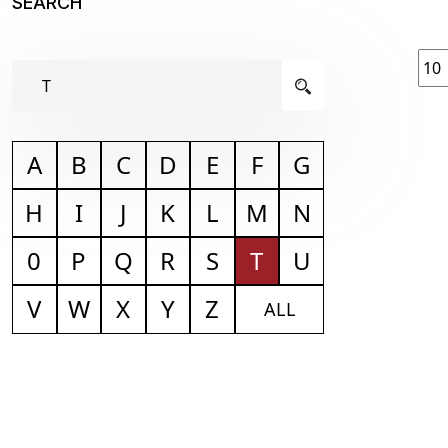
SEARCH
A
B
C
D
E
F
G
H
I
J
K
L
M
N
0
P
Q
R
S
T
U
V
W
X
Y
Z
ALL