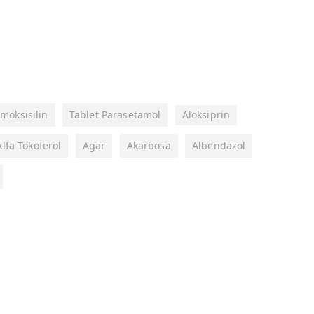
moksisilin
Tablet Parasetamol
Aloksiprin
Alfa Tokoferol
Agar
Akarbosa
Albendazol