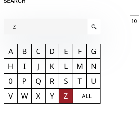
SEARCH
A
B
C
D
E
F
G
H
I
J
K
L
M
N
0
P
Q
R
S
T
U
V
W
X
Y
Z
ALL