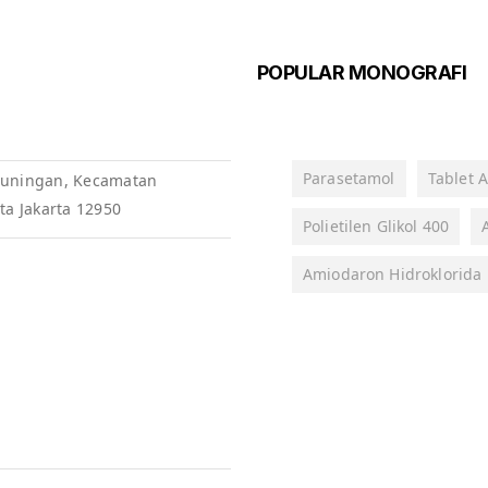
POPULAR MONOGRAFI
Parasetamol
Tablet A
, Kuningan, Kecamatan
ta Jakarta 12950
Polietilen Glikol 400
Amiodaron Hidroklorida