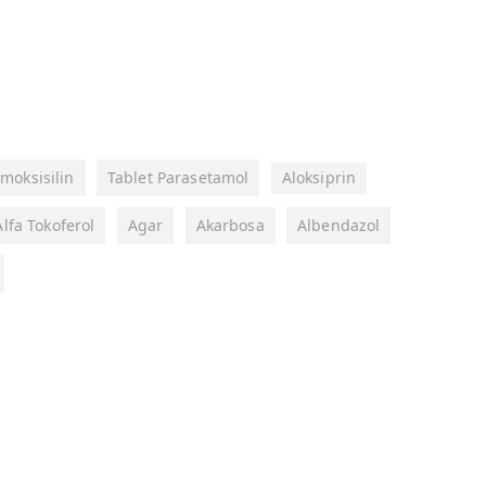
moksisilin
Tablet Parasetamol
Aloksiprin
Alfa Tokoferol
Agar
Akarbosa
Albendazol