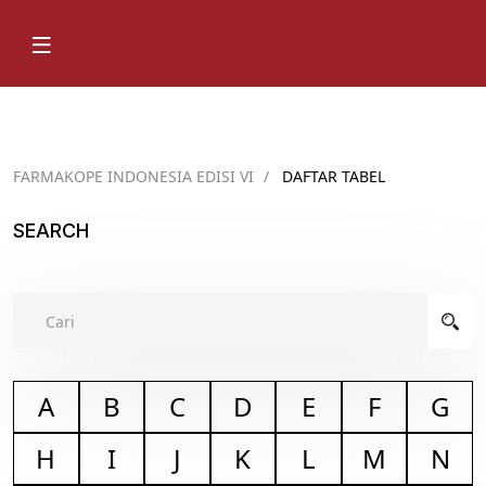
FARMAKOPE INDONESIA EDISI VI
/
DAFTAR TABEL
SEARCH
A
B
C
D
E
F
G
H
I
J
K
L
M
N