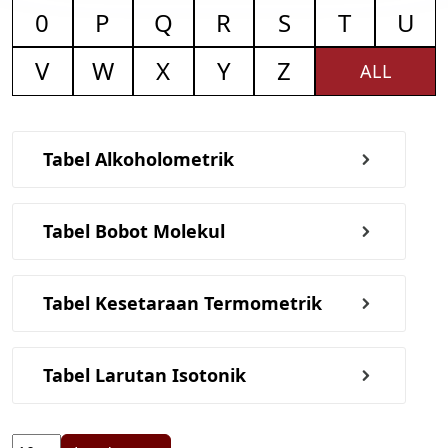
0
P
Q
R
S
T
U
V
W
X
Y
Z
ALL
Tabel Alkoholometrik
Tabel Bobot Molekul
Tabel Kesetaraan Termometrik
Tabel Larutan Isotonik