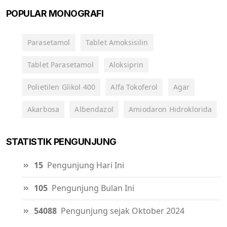
POPULAR MONOGRAFI
Parasetamol
Tablet Amoksisilin
Tablet Parasetamol
Aloksiprin
Polietilen Glikol 400
Alfa Tokoferol
Agar
Akarbosa
Albendazol
Amiodaron Hidroklorida
STATISTIK PENGUNJUNG
15
Pengunjung Hari Ini
105
Pengunjung Bulan Ini
54088
Pengunjung sejak Oktober 2024