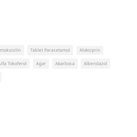
moksisilin
Tablet Parasetamol
Aloksiprin
Alfa Tokoferol
Agar
Akarbosa
Albendazol