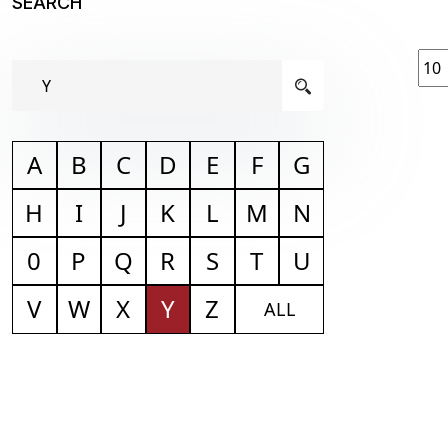
SEARCH
A
B
C
D
E
F
G
H
I
J
K
L
M
N
0
P
Q
R
S
T
U
V
W
X
Y
Z
ALL