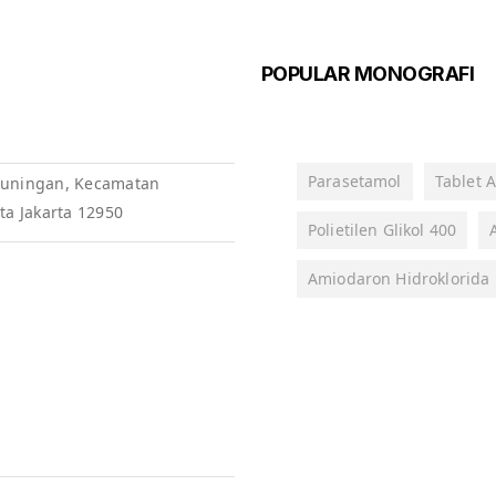
POPULAR MONOGRAFI
Parasetamol
Tablet A
, Kuningan, Kecamatan
ta Jakarta 12950
Polietilen Glikol 400
Amiodaron Hidroklorida