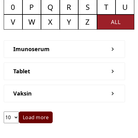
0
P
Q
R
S
T
U
V
W
X
Y
Z
ALL
Imunoserum
Tablet
Vaksin
Load more