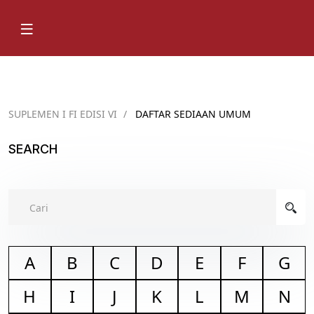
SUPLEMEN I FI EDISI VI
/
DAFTAR SEDIAAN UMUM
SEARCH
A
B
C
D
E
F
G
H
I
J
K
L
M
N