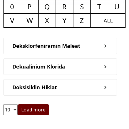
0
P
Q
R
S
T
U
V
W
X
Y
Z
ALL
Deksklorfeniramin Maleat
Dekualinium Klorida
Doksisiklin Hiklat
Load more