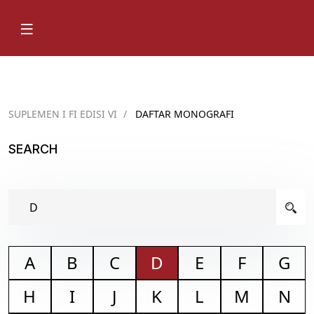
SUPLEMEN I FI EDISI VI
/
DAFTAR MONOGRAFI
SEARCH
A
B
C
D
E
F
G
H
I
J
K
L
M
N