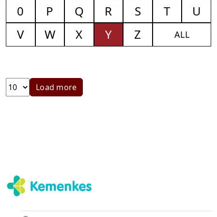
0
P
Q
R
S
T
U
V
W
X
Y
Z
ALL
Load more