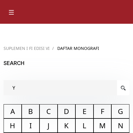
SUPLEMEN I FI EDISI VI
/
DAFTAR MONOGRAFI
SEARCH
A
B
C
D
E
F
G
H
I
J
K
L
M
N