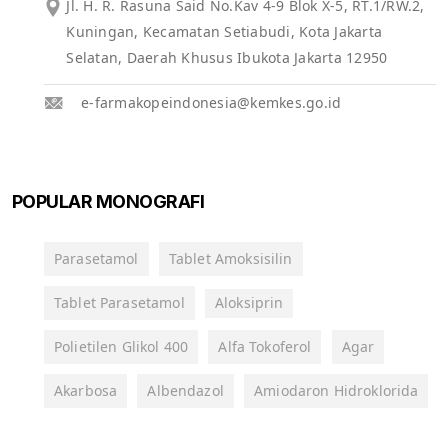
Jl. H. R. Rasuna Said No.Kav 4-9 Blok X-5, RT.1/RW.2,
Kuningan, Kecamatan Setiabudi, Kota Jakarta
Selatan, Daerah Khusus Ibukota Jakarta 12950
e-farmakopeindonesia@kemkes.go.id
POPULAR MONOGRAFI
Parasetamol
Tablet Amoksisilin
Tablet Parasetamol
Aloksiprin
Polietilen Glikol 400
Alfa Tokoferol
Agar
Akarbosa
Albendazol
Amiodaron Hidroklorida