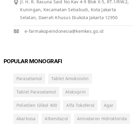
Jl. H. R. Rasuna Said No.Kav 4-9 Blok X-5, RT.1/RW.2,
Kuningan, Kecamatan Setiabudi, Kota Jakarta
Selatan, Daerah Khusus Ibukota Jakarta 12950
e-farmakopeindonesia@kemkes.go.id
POPULAR MONOGRAFI
Parasetamol
Tablet Amoksisilin
Tablet Parasetamol
Aloksiprin
Polietilen Glikol 400
Alfa Tokoferol
Agar
Akarbosa
Albendazol
Amiodaron Hidroklorida