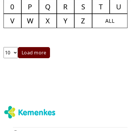
0
P
Q
R
S
T
U
V
W
X
Y
Z
ALL
Load more