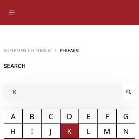
SUPLEMEN I FI EDISI VI
/
PEREAKSI
SEARCH
A
B
C
D
E
F
G
H
I
J
K
L
M
N